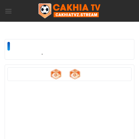
Skip
to
content
Link trực tiếp trận
Al Sharjah
VS
Shabab Al Ahli
ngày 05/02/2026
-
23:00
1
4
Al Sharjah
-
Shabab Al Ahli