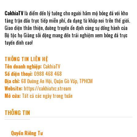
CakhiaTV
là điểm đến lý tưởng cho người hâm mộ bóng đá với kho
tàng trận đấu trực tiếp miễn phí, đa dạng từ khắp nơi trên thế giới.
Giao diện thân thiện, đường truyền ổn định cùng sự đồng hành của
Bộ tộc họ Giàng sôi động mang đến trải nghiệm xem bóng đá trực
tuyến đỉnh cao!
THÔNG TIN LIÊN HỆ
Tên doanh nghiệp:
CakhiaTV
Số điện thoại:
0988 468 468
Địa chỉ:
68 Đường An Hội, Quận Gò Vấp, TPHCM
Website:
https://cakhiatvz.stream
Mở cửa:
Tất cả các ngày trong tuần
THÔNG TIN
Quyền Riêng Tư