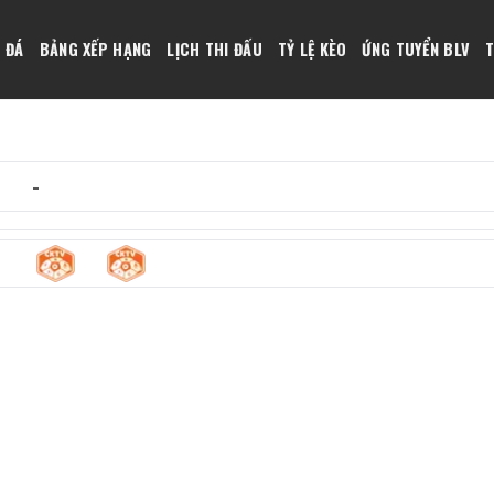
 ĐÁ
BẢNG XẾP HẠNG
LỊCH THI ĐẤU
TỶ LỆ KÈO
ỨNG TUYỂN BLV
T
2026
-
20:00
0
0
ntina
-
Genoa