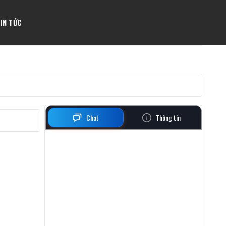
IN TỨC
Chat
Thông tin