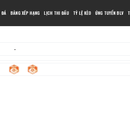
 ĐÁ
BẢNG XẾP HẠNG
LỊCH THI ĐẤU
TỶ LỆ KÈO
ỨNG TUYỂN BLV
T
5/2026
-
00:00
0
0
us Fk
-
Orgryte