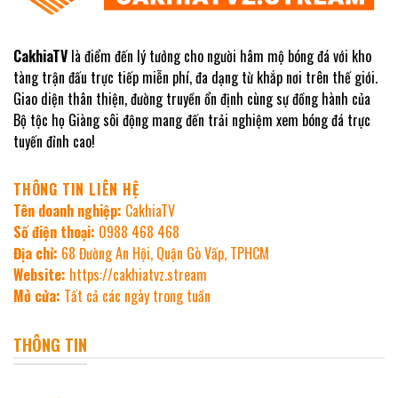
CakhiaTV
là điểm đến lý tưởng cho người hâm mộ bóng đá với kho
tàng trận đấu trực tiếp miễn phí, đa dạng từ khắp nơi trên thế giới.
Giao diện thân thiện, đường truyền ổn định cùng sự đồng hành của
Bộ tộc họ Giàng sôi động mang đến trải nghiệm xem bóng đá trực
tuyến đỉnh cao!
THÔNG TIN LIÊN HỆ
Tên doanh nghiệp:
CakhiaTV
Số điện thoại:
0988 468 468
Địa chỉ:
68 Đường An Hội, Quận Gò Vấp, TPHCM
Website:
https://cakhiatvz.stream
Mở cửa:
Tất cả các ngày trong tuần
THÔNG TIN