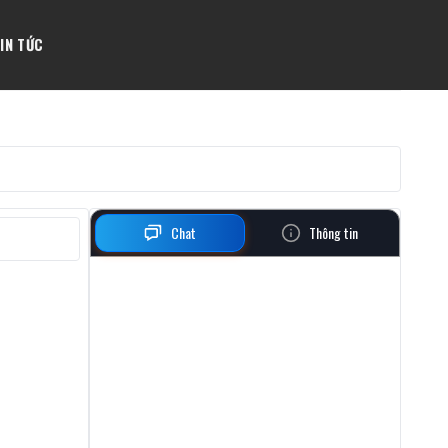
IN TỨC
Chat
Thông tin