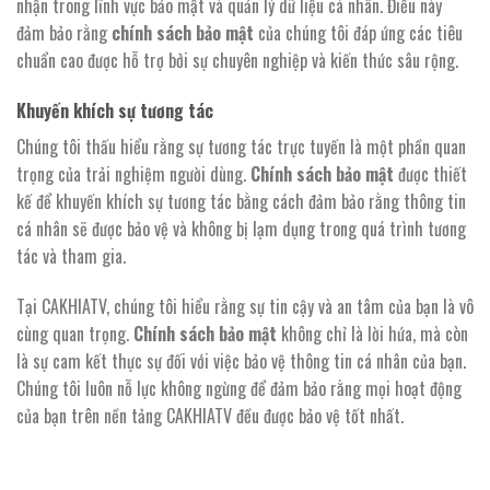
nhận trong lĩnh vực bảo mật và quản lý dữ liệu cá nhân. Điều này
đảm bảo rằng
chính sách bảo mật
của chúng tôi đáp ứng các tiêu
chuẩn cao được hỗ trợ bởi sự chuyên nghiệp và kiến thức sâu rộng.
Khuyến khích sự tương tác
Chúng tôi thấu hiểu rằng sự tương tác trực tuyến là một phần quan
trọng của trải nghiệm người dùng.
Chính sách bảo mật
được thiết
kế để khuyến khích sự tương tác bằng cách đảm bảo rằng thông tin
cá nhân sẽ được bảo vệ và không bị lạm dụng trong quá trình tương
tác và tham gia.
Tại CAKHIATV, chúng tôi hiểu rằng sự tin cậy và an tâm của bạn là vô
cùng quan trọng.
Chính sách bảo mật
không chỉ là lời hứa, mà còn
là sự cam kết thực sự đối với việc bảo vệ thông tin cá nhân của bạn.
Chúng tôi luôn nỗ lực không ngừng để đảm bảo rằng mọi hoạt động
của bạn trên nền tảng CAKHIATV đều được bảo vệ tốt nhất.